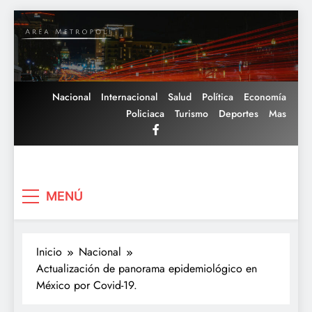
Saltar
al
contenido
Nacional
Internacional
Salud
Política
Economía
Policiaca
Turismo
Deportes
Mas
Area Metropoli
MENÚ
Inicio
Nacional
Actualización de panorama epidemiológico en
México por Covid-19.