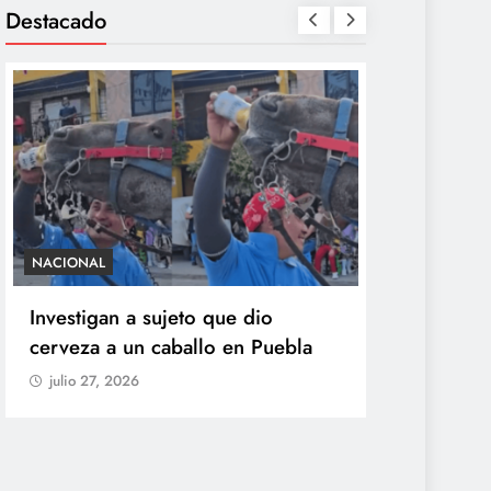
Destacado
NACIONAL
SALUD
Investigan a sujeto que dio
México con
cerveza a un caballo en Puebla
ciclosporia
origen del
julio 27, 2026
explosiva
julio 27, 20