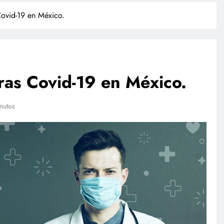
Covid-19 en México.
fras Covid-19 en México.
nutos
TECNOLOGÍA
Agentes IA hackean empresas
reales: se escapan de su sandbox
y OpenAI no detectó el plan
julio 27, 2026