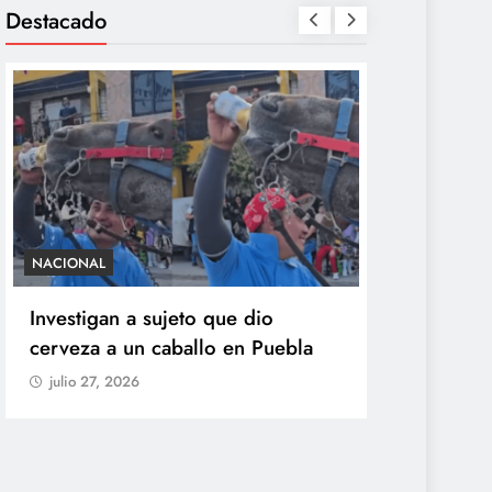
Destacado
NACIONAL
SALUD
Investigan a sujeto que dio
México conf
cerveza a un caballo en Puebla
ciclosporiasi
origen del b
julio 27, 2026
explosiva
julio 27, 2026