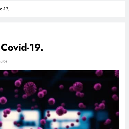
d-19.
 Covid-19.
nutos
TECNOLOGÍA
Agentes IA hackean empresas
reales: se escapan de su sandbox
y OpenAI no detectó el plan
julio 27, 2026