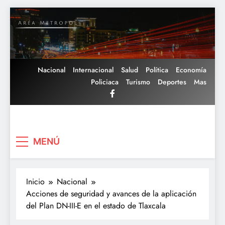
Saltar
al
contenido
Nacional
Internacional
Salud
Política
Economía
Policiaca
Turismo
Deportes
Mas
Area Metropoli
MENÚ
Inicio
Nacional
Acciones de seguridad y avances de la aplicación
del Plan DN-III-E en el estado de Tlaxcala