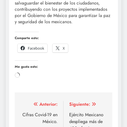
salvaguardar el bienestar de los ciudadanos,
contribuyendo con los proyectos implementados
por el Gobierno de México para garantizar la paz
y seguridad de los mexicanos.
Comparte esto:
Facebook
X
Me gusta esto:
Cargando...
Navegación
Anterior:
Siguiente:
de
Cifras Covid-19 en
Ejército Mexicano
México.
despliega más de
entradas