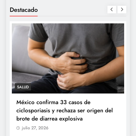
Destacado
SALUD
n
México confirma 33 casos de
P
ciclosporiasis y rechaza ser origen del
s
brote de diarrea explosiva
julio 27, 2026