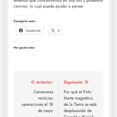
tenemos que concentrarnos en una voz y podemos
caminar, lo cual puede ayudar a pensar.
Comparte esto:
Facebook
X
Me gusta esto:
Navegación
Anterior:
Siguiente:
de
Cerveceras
Por qué el Polo
reinician
Norte magnético
entradas
operaciones el 18
de la Tierra se está
de mayo
desplazando de
Canadá a Rusia?