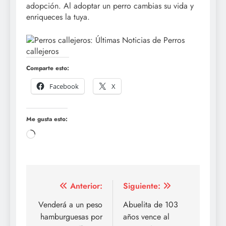
adopción. Al adoptar un perro cambias su vida y
enriqueces la tuya.
Comparte esto:
Facebook
X
Me gusta esto:
Cargando...
Navegación
Anterior:
Siguiente:
de
Venderá a un peso
Abuelita de 103
hamburguesas por
años vence al
entradas