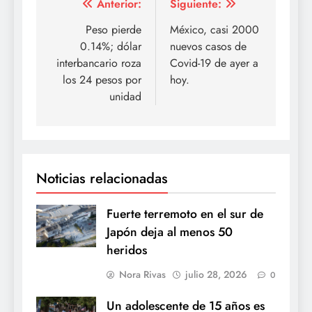
Navegación
Anterior:
Siguiente:
de
Peso pierde
México, casi 2000
0.14%; dólar
nuevos casos de
entradas
interbancario roza
Covid-19 de ayer a
los 24 pesos por
hoy.
unidad
Noticias relacionadas
Fuerte terremoto en el sur de
Japón deja al menos 50
heridos
Nora Rivas
julio 28, 2026
0
Un adolescente de 15 años es