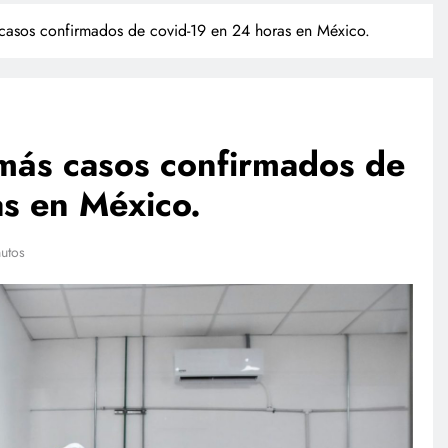
casos confirmados de covid-19 en 24 horas en México.
 más casos confirmados de
as en México.
TECNOLOGÍA
utos
Propuesta para la regulación de
redes sociales estará lista a finales
de agosto: Sheinbaum
julio 17, 2026