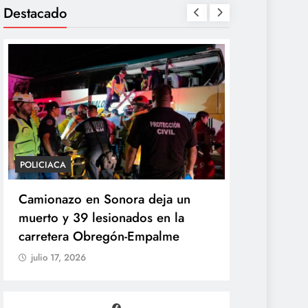
Destacado
POLICIACA
POLÍTICA
Camionazo en Sonora deja un
Sheinbaum 
muerto y 39 lesionados en la
de la Pres
carretera Obregón-Empalme
Unidad de 
julio 17, 2026
julio 17, 20