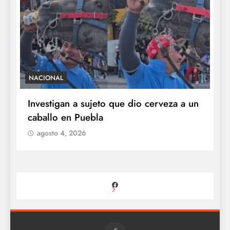
NACIONAL
S
e
Investigan a sujeto que dio cerveza a un
M
caballo en Puebla
c
b
agosto 4, 2026
Facebook