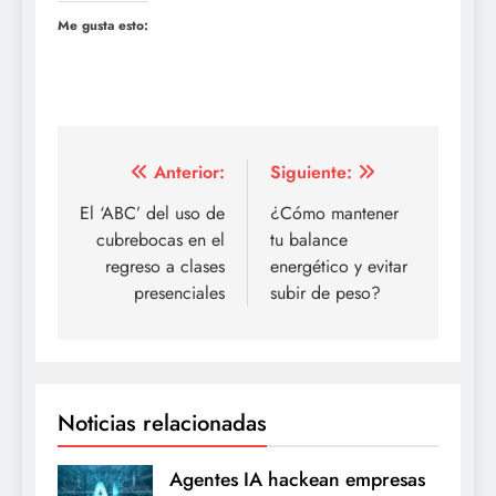
Me gusta esto:
Navegación
Anterior:
Siguiente:
de
El ‘ABC’ del uso de
¿Cómo mantener
cubrebocas en el
tu balance
entradas
regreso a clases
energético y evitar
presenciales
subir de peso?
Noticias relacionadas
Agentes IA hackean empresas