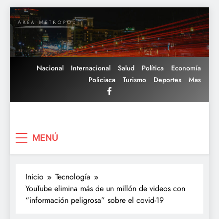
Saltar
al
contenido
Nacional
Internacional
Salud
Política
Economía
Policiaca
Turismo
Deportes
Mas
Area Metropoli
MENÚ
Inicio
Tecnología
YouTube elimina más de un millón de videos con
“información peligrosa” sobre el covid-19