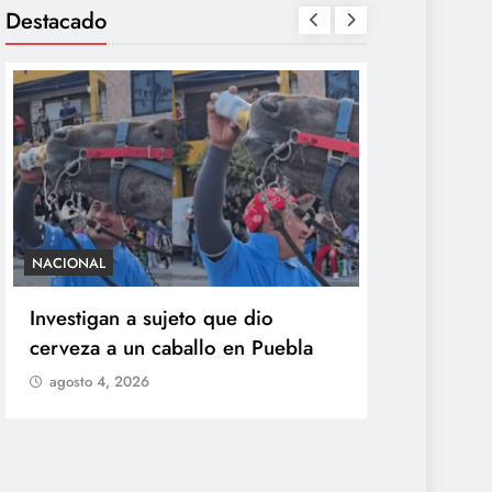
Destacado
NACIONAL
SALUD
Investigan a sujeto que dio
México con
cerveza a un caballo en Puebla
ciclosporia
origen del
agosto 4, 2026
explosiva
agosto 4, 2