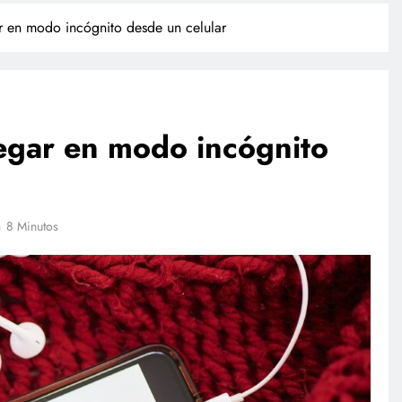
 en modo incógnito desde un celular
gar en modo incógnito
TECNOLOGÍA
8 Minutos
Agentes IA hackean empresas
reales: se escapan de su sandbox
y OpenAI no detectó el plan
agosto 4, 2026