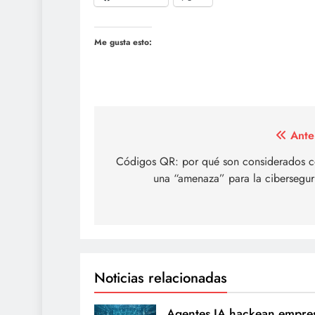
Me gusta esto:
Navegación
Ante
de
Códigos QR: por qué son considerados 
una “amenaza” para la cibersegur
entradas
Noticias relacionadas
Agentes IA hackean empre