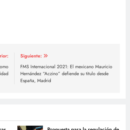
rior:
Siguiente:
como
FMS Internacional 2021: El mexicano Mauricio
idad
Hernández “Aczino” defiende su titulo desde
España, Madrid
sas
Propuesta para la regulación de