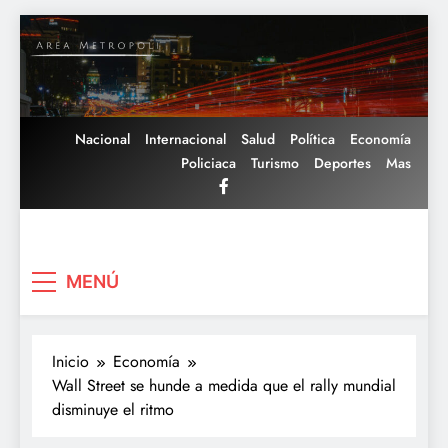
Saltar
al
contenido
Nacional
Internacional
Salud
Política
Economía
Policiaca
Turismo
Deportes
Mas
Area Metropoli
MENÚ
Inicio
Economía
Wall Street se hunde a medida que el rally mundial
disminuye el ritmo