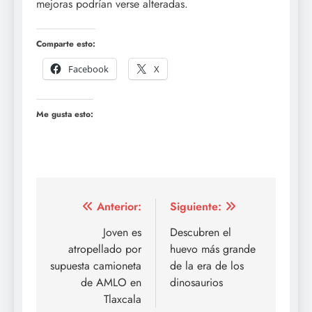
mejoras podrían verse alteradas.
Comparte esto:
Facebook
X
Me gusta esto:
Navegación
Anterior:
Siguiente:
de
Joven es
Descubren el
atropellado por
huevo más grande
entradas
supuesta camioneta
de la era de los
de AMLO en
dinosaurios
Tlaxcala