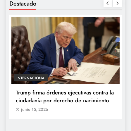
Destacado
INTERNACIONAL
E
e
Trump firma órdenes ejecutivas contra la
“
ciudadanía por derecho de nacimiento
r
p
junio 15, 2026