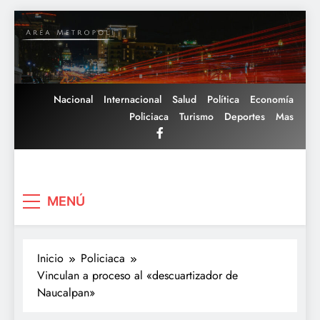
Saltar
al
contenido
Nacional
Internacional
Salud
Política
Economía
Policiaca
Turismo
Deportes
Mas
Area Metropoli
MENÚ
Inicio
Policiaca
Vinculan a proceso al «descuartizador de
Naucalpan»