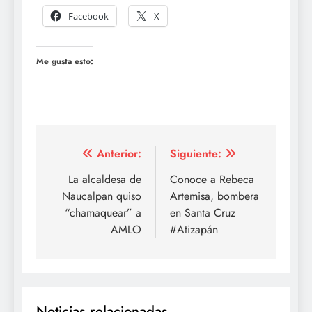
Facebook
X
Me gusta esto:
Navegación
Anterior:
Siguiente:
de
La alcaldesa de
Conoce a Rebeca
Naucalpan quiso
Artemisa, bombera
entradas
“chamaquear” a
en Santa Cruz
AMLO
#Atizapán
Noticias relacionadas