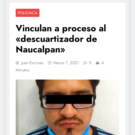
POLICIACA
Vinculan a proceso al
«descuartizador de
Naucalpan»
Juan Encinas
Marzo 1, 2021
0
4
Minutos