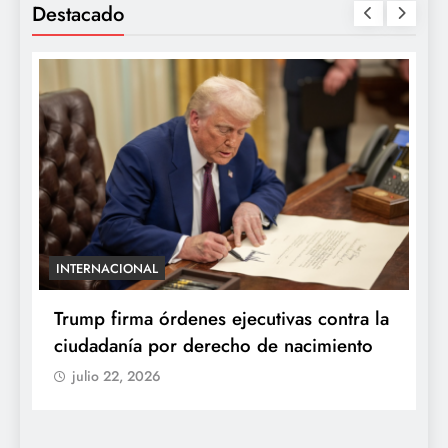
Destacado
INTERNACIONAL
E
e
Trump firma órdenes ejecutivas contra la
“
ciudadanía por derecho de nacimiento
r
p
julio 22, 2026