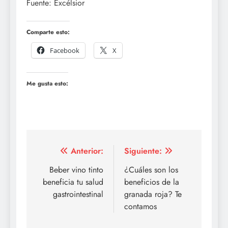
Fuente: Excélsior
Comparte esto:
Facebook
X
Me gusta esto:
Navegación
Anterior:
Siguiente:
de
Beber vino tinto
¿Cuáles son los
beneficia tu salud
beneficios de la
entradas
gastrointestinal
granada roja? Te
contamos