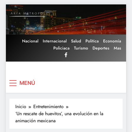
Saltar
al
contenido
Nacional
Internacional
Salud
Política
Economía
Policiaca
Turismo
Deportes
Mas
Area Metropoli
MENÚ
Inicio
Entretenimiento
‘Un rescate de huevitos’, una evolución en la
animación mexicana