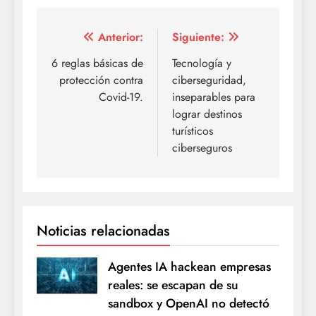
Navegación
Anterior:
Siguiente:
de
6 reglas básicas de
Tecnología y
protección contra
ciberseguridad,
entradas
Covid-19.
inseparables para
lograr destinos
turísticos
ciberseguros
Noticias relacionadas
Agentes IA hackean empresas
reales: se escapan de su
sandbox y OpenAI no detectó