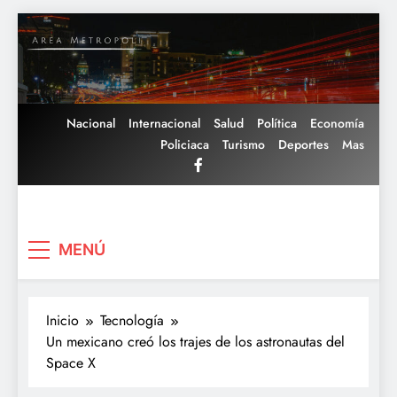
Saltar
al
contenido
Nacional
Internacional
Salud
Política
Economía
Policiaca
Turismo
Deportes
Mas
Area Metropoli
MENÚ
Inicio
Tecnología
Un mexicano creó los trajes de los astronautas del
Space X