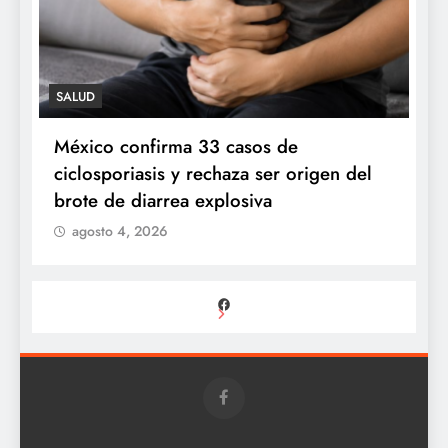
SALUD
n
México confirma 33 casos de
P
ciclosporiasis y rechaza ser origen del
s
brote de diarrea explosiva
agosto 4, 2026
Facebook