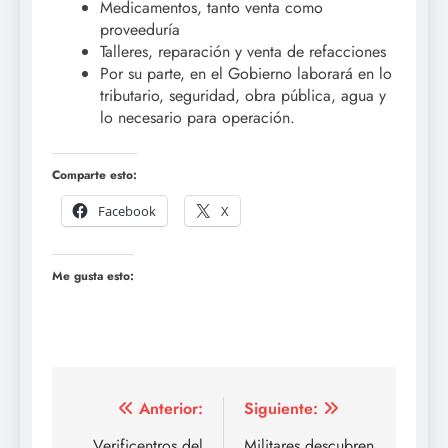
Medicamentos, tanto venta como
proveeduría
Talleres, reparación y venta de refacciones
Por su parte, en el Gobierno laborará en lo
tributario, seguridad, obra pública, agua y
lo necesario para operación.
Comparte esto:
Facebook
X
Me gusta esto:
Navegación
Anterior:
Siguiente:
Verificentros del
Militares descubren