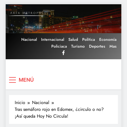
Saltar
al
contenido
Nacional
Internacional
Salud
Política
Economía
Policiaca
Turismo
Deportes
Mas
Area Metropoli
MENÚ
Inicio
Nacional
Tras semáforo rojo en Edomex, ¿circulo o no?
¡Así queda Hoy No Circula!