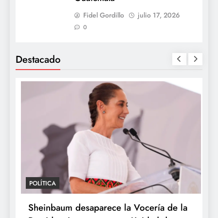
Fidel Gordillo
julio 17, 2026
0
Destacado
POLÍTICA
P
Sheinbaum desaparece la Vocería de la
S