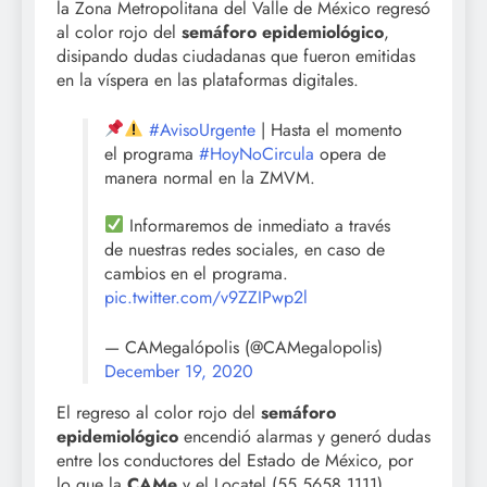
la Zona Metropolitana del Valle de México regresó
al color rojo del
semáforo epidemiológico
,
disipando dudas ciudadanas que fueron emitidas
en la víspera en las plataformas digitales.
#AvisoUrgente
| Hasta el momento
el programa
#HoyNoCircula
opera de
manera normal en la ZMVM.
Informaremos de inmediato a través
de nuestras redes sociales, en caso de
cambios en el programa.
pic.twitter.com/v9ZZIPwp2l
— CAMegalópolis (@CAMegalopolis)
December 19, 2020
El regreso al color rojo del
semáforo
epidemiológico
encendió alarmas y generó dudas
entre los conductores del Estado de México, por
lo que la
CAMe
y el Locatel (55 5658 1111)