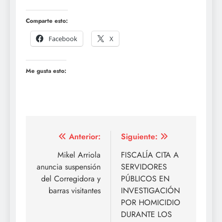
Comparte esto:
Facebook
X
Me gusta esto:
Navegación
Anterior:
Siguiente:
de
Mikel Arriola
FISCALÍA CITA A
anuncia suspensión
SERVIDORES
entradas
del Corregidora y
PÚBLICOS EN
barras visitantes
INVESTIGACIÓN
POR HOMICIDIO
DURANTE LOS