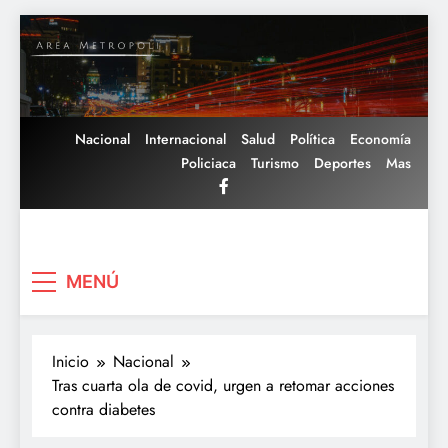
Saltar
al
contenido
Nacional
Internacional
Salud
Política
Economía
Policiaca
Turismo
Deportes
Mas
Area Metropoli
MENÚ
Inicio
Nacional
Tras cuarta ola de covid, urgen a retomar acciones
contra diabetes