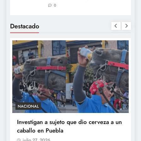
0
Destacado
NACIONAL
S
e
Investigan a sujeto que dio cerveza a un
M
caballo en Puebla
c
b
julio 27, 2026