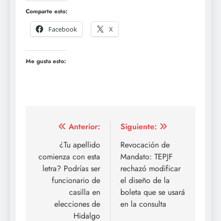
Comparte esto:
Facebook
X
Me gusta esto:
Navegación
Anterior:
Siguiente:
de
¿Tu apellido
Revocación de
comienza con esta
Mandato: TEPJF
entradas
letra? Podrías ser
rechazó modificar
funcionario de
el diseño de la
casilla en
boleta que se usará
elecciones de
en la consulta
Hidalgo