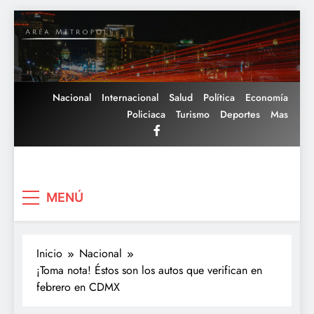
Saltar
al
contenido
Nacional
Internacional
Salud
Política
Economía
Policiaca
Turismo
Deportes
Mas
Area Metropoli
MENÚ
Inicio
Nacional
¡Toma nota! Éstos son los autos que verifican en
febrero en CDMX