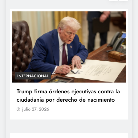
INTERNACIONAL
E
e
Trump firma órdenes ejecutivas contra la
“
ciudadanía por derecho de nacimiento
r
p
julio 27, 2026