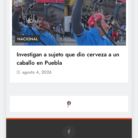
NACIONAL
S
e
Investigan a sujeto que dio cerveza a un
M
caballo en Puebla
c
b
agosto 4, 2026
Facebook