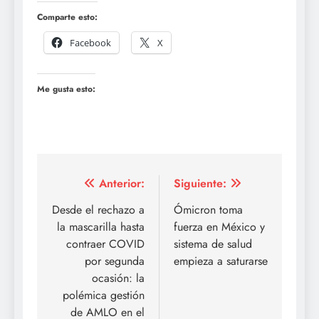
Comparte esto:
Facebook
X
Me gusta esto:
Navegación
Anterior:
Siguiente:
de
Desde el rechazo a
Ómicron toma
la mascarilla hasta
fuerza en México y
entradas
contraer COVID
sistema de salud
por segunda
empieza a saturarse
ocasión: la
polémica gestión
de AMLO en el