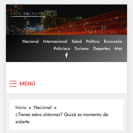
Saltar
al
contenido
Nacional
Internacional
Salud
Política
Economía
Policiaca
Turismo
Deportes
Mas
Area Metropoli
MENÚ
Inicio
Nacional
¿Tienes estos síntomas? Quizá es momento de
aislarte