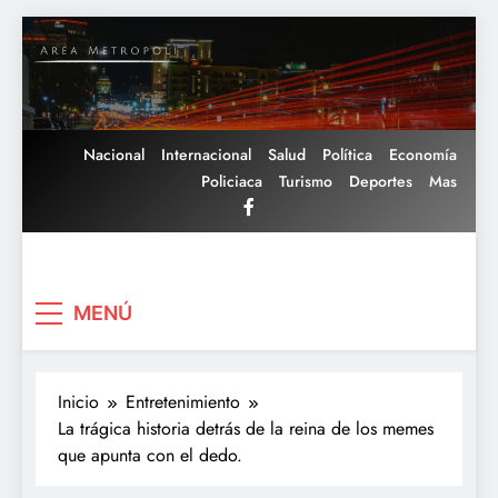
Saltar
al
contenido
Nacional
Internacional
Salud
Política
Economía
Policiaca
Turismo
Deportes
Mas
Area Metropoli
MENÚ
Inicio
Entretenimiento
La trágica historia detrás de la reina de los memes
que apunta con el dedo.