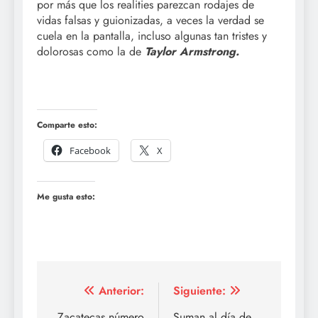
por más que los realities parezcan rodajes de
vidas falsas y guionizadas, a veces la verdad se
cuela en la pantalla, incluso algunas tan tristes y
dolorosas como la de
Taylor Armstrong.
Comparte esto:
Facebook
X
Me gusta esto:
Navegación
Anterior:
Siguiente:
Zacatecas número
Suman al día de