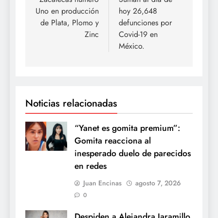
de
Uno en producción
hoy 26,648
entradas
de Plata, Plomo y
defunciones por
Zinc
Covid-19 en
México.
Noticias relacionadas
“Yanet es gomita premium”:
Gomita reacciona al
inesperado duelo de parecidos
en redes
Juan Encinas
agosto 7, 2026
0
Despiden a Alejandra Jaramillo,