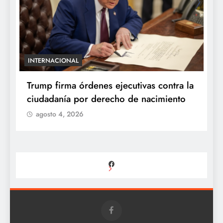
INTERNACIONAL
E
e
Trump firma órdenes ejecutivas contra la
“
ciudadanía por derecho de nacimiento
r
p
agosto 4, 2026
Facebook