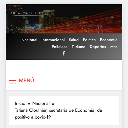
Saltar
al
contenido
Nacional
Internacional
Salud
Política
Economía
Policiaca
Turismo
Deportes
Mas
Area Metropoli
MENÚ
Inicio
Nacional
Tatiana Clouthier, secretaria de Economía, da
positivo a covid-19