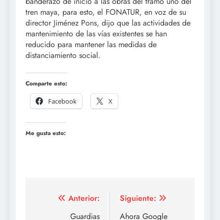
banderazo de inicio a las obras del tramo uno del
tren maya, para esto, el FONATUR, en voz de su
director Jiménez Pons, dijo que las actividades de
mantenimiento de las vías existentes se han
reducido para mantener las medidas de
distanciamiento social.
Comparte esto:
Facebook
X
Me gusta esto:
Navegación
Anterior:
Siguiente:
de
Guardias
Ahora Google