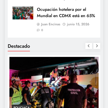
Ocupación hotelera por el
Mundial en CDMX está en 65%
Juan Encinas
junio 15, 2026
0
Destacado
POLICIACA
P