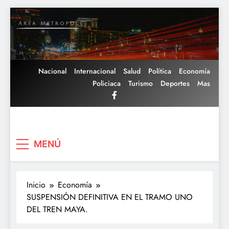
Saltar
al
contenido
Nacional
Internacional
Salud
Política
Economía
Policiaca
Turismo
Deportes
Mas
Area Metropoli
MENÚ
Inicio
Economía
SUSPENSIÓN DEFINITIVA EN EL TRAMO UNO
DEL TREN MAYA.