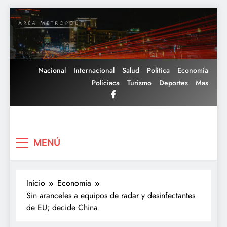
Saltar
al
contenido
Nacional
Internacional
Salud
Política
Economía
Policiaca
Turismo
Deportes
Mas
Area Metropoli
MENÚ
Inicio
Economía
Sin aranceles a equipos de radar y desinfectantes
de EU; decide China.