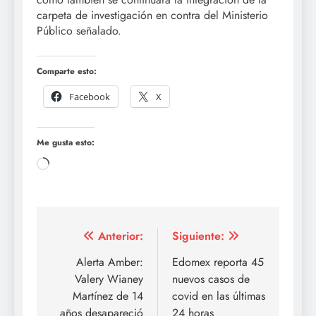
carpeta de investigación en contra del Ministerio
Público señalado.
Comparte esto:
Facebook
X
Me gusta esto:
Cargando...
Navegación
Anterior:
Siguiente:
de
Alerta Amber:
Edomex reporta 45
Valery Wianey
nuevos casos de
entradas
Martínez de 14
covid en las últimas
años desapareció
24 horas