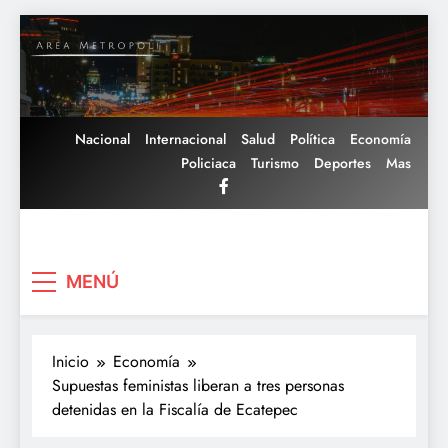
Saltar
al
contenido
Nacional
Internacional
Salud
Política
Economía
Policiaca
Turismo
Deportes
Mas
Area Metropoli
MENÚ
Inicio
Economía
Supuestas feministas liberan a tres personas
detenidas en la Fiscalía de Ecatepec