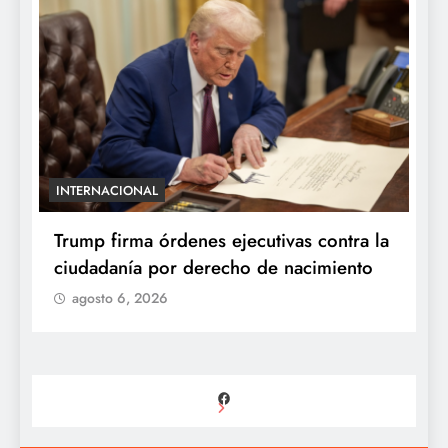
INTERNACIONAL
E
e
Trump firma órdenes ejecutivas contra la
“
ciudadanía por derecho de nacimiento
r
p
agosto 6, 2026
Facebook