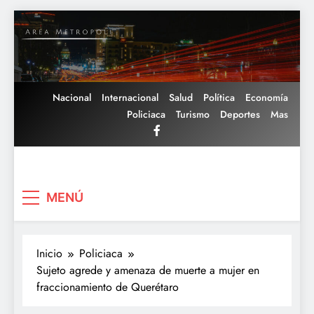
Saltar
al
contenido
Nacional
Internacional
Salud
Política
Economía
Policiaca
Turismo
Deportes
Mas
Area Metropoli
MENÚ
Inicio
Policiaca
Sujeto agrede y amenaza de muerte a mujer en
fraccionamiento de Querétaro