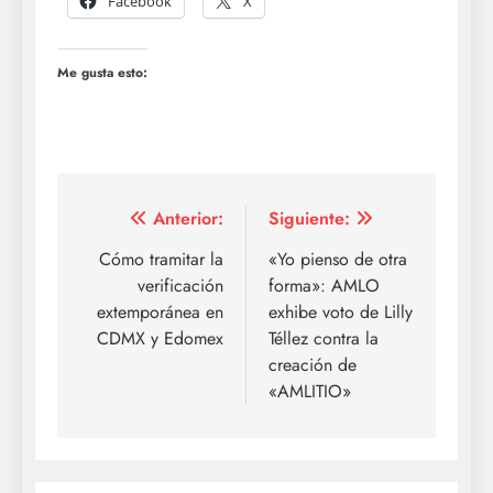
Facebook
X
Me gusta esto:
Navegación
Anterior:
Siguiente:
de
Cómo tramitar la
«Yo pienso de otra
verificación
forma»: AMLO
entradas
extemporánea en
exhibe voto de Lilly
CDMX y Edomex
Téllez contra la
creación de
«AMLITIO»