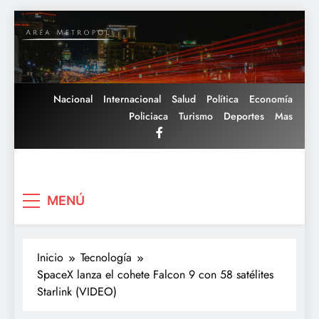
Saltar
al
contenido
Nacional
Internacional
Salud
Política
Economía
Policiaca
Turismo
Deportes
Mas
Area Metropoli
MENÚ
Inicio
Tecnología
SpaceX lanza el cohete Falcon 9 con 58 satélites
Starlink (VIDEO)