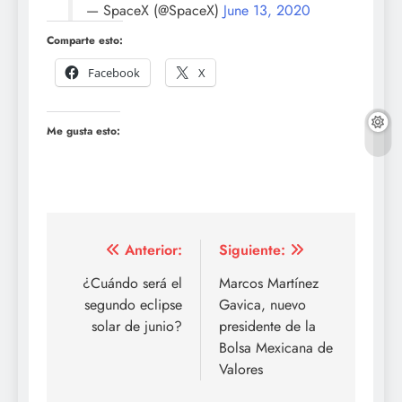
— SpaceX (@SpaceX)
June 13, 2020
Comparte esto:
Facebook
X
Me gusta esto:
Navegación
Anterior:
Siguiente:
de
¿Cuándo será el
Marcos Martínez
segundo eclipse
Gavica, nuevo
entradas
solar de junio?
presidente de la
Bolsa Mexicana de
Valores