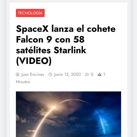
TECNOLOGÍA
SpaceX lanza el cohete
Falcon 9 con 58
satélites Starlink
(VIDEO)
Juan Encinas
Junio 13, 2020
0
1
Minutos