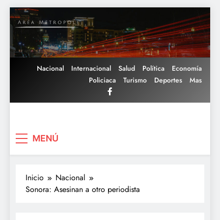
Saltar
al
contenido
Nacional
Internacional
Salud
Política
Economía
Policiaca
Turismo
Deportes
Mas
Area Metropoli
MENÚ
Inicio
Nacional
Sonora: Asesinan a otro periodista