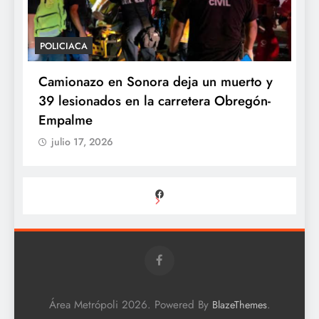
POLICIACA
P
Camionazo en Sonora deja un muerto y
S
39 lesionados en la carretera Obregón-
P
Empalme
A
julio 17, 2026
Facebook
Área Metrópoli 2026. Powered By
.
BlazeThemes