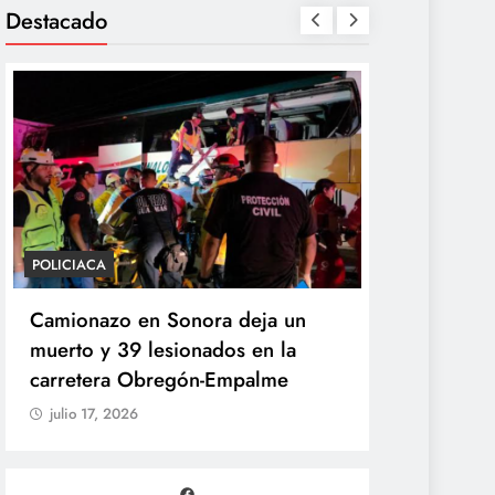
Destacado
POLICIACA
POLÍTICA
Camionazo en Sonora deja un
Sheinbaum 
muerto y 39 lesionados en la
de la Pres
carretera Obregón-Empalme
Unidad de 
julio 17, 2026
julio 17, 20