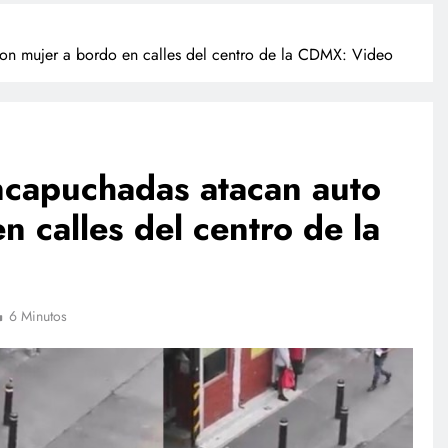
n mujer a bordo en calles del centro de la CDMX: Video
capuchadas atacan auto
n calles del centro de la
TECNOLOGÍA
Propuesta para la regulación de
redes sociales estará lista a finales
6 Minutos
de agosto: Sheinbaum
julio 17, 2026