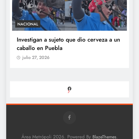
NACIONAL
S
e
Investigan a sujeto que dio cerveza a un
M
caballo en Puebla
c
b
julio 27, 2026
Facebook
Área Metrópoli 2026. Powered By
.
BlazeThemes