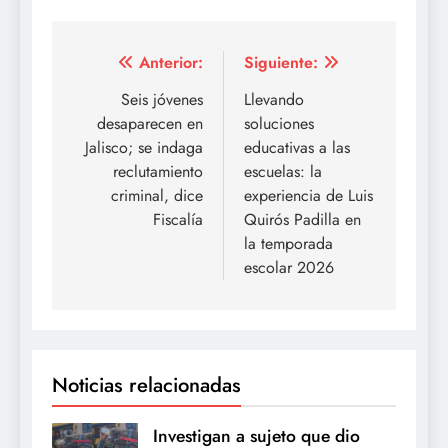
Navegación
Anterior:
Siguiente:
de
Seis jóvenes
Llevando
desaparecen en
soluciones
entradas
Jalisco; se indaga
educativas a las
reclutamiento
escuelas: la
criminal, dice
experiencia de Luis
Fiscalía
Quirós Padilla en
la temporada
escolar 2026
Noticias relacionadas
Investigan a sujeto que dio