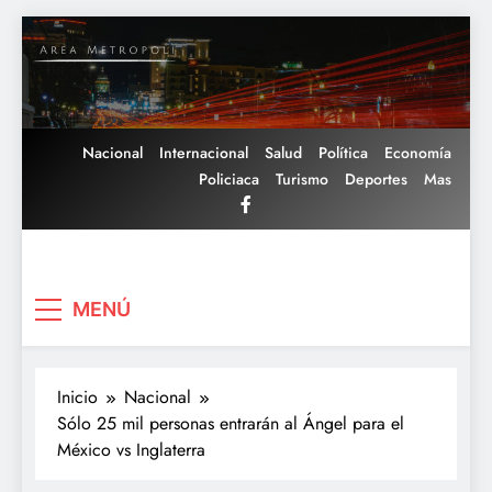
Saltar
al
contenido
Nacional
Internacional
Salud
Política
Economía
Policiaca
Turismo
Deportes
Mas
Area Metropoli
MENÚ
Inicio
Nacional
Sólo 25 mil personas entrarán al Ángel para el
México vs Inglaterra