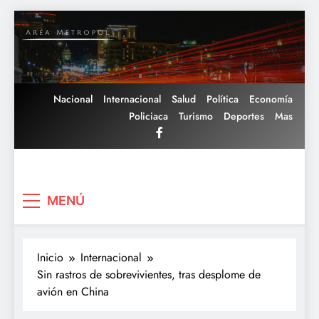
Saltar
al
contenido
Nacional
Internacional
Salud
Política
Economía
Policiaca
Turismo
Deportes
Mas
Area Metropoli
MENÚ
Inicio
Internacional
Sin rastros de sobrevivientes, tras desplome de
avión en China