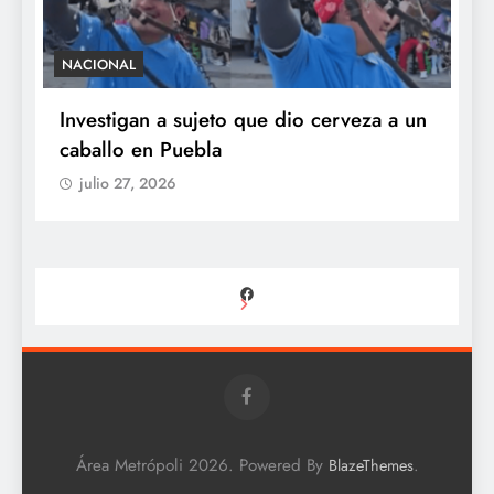
NACIONAL
S
e
Investigan a sujeto que dio cerveza a un
M
caballo en Puebla
c
b
julio 27, 2026
Facebook
Área Metrópoli 2026. Powered By
.
BlazeThemes