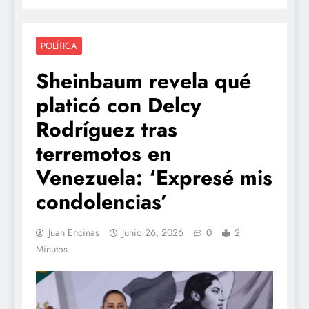
POLÍTICA
Sheinbaum revela qué
platicó con Delcy
Rodríguez tras
terremotos en
Venezuela: ‘Expresé mis
condolencias’
Juan Encinas
Junio 26, 2026
0
2
Minutos