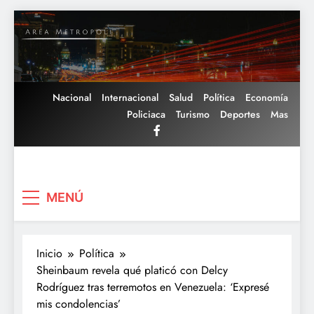
Saltar
al
contenido
Nacional
Internacional
Salud
Política
Economía
Policiaca
Turismo
Deportes
Mas
Area Metropoli
MENÚ
Inicio
Política
Sheinbaum revela qué platicó con Delcy
Rodríguez tras terremotos en Venezuela: ‘Expresé
mis condolencias’