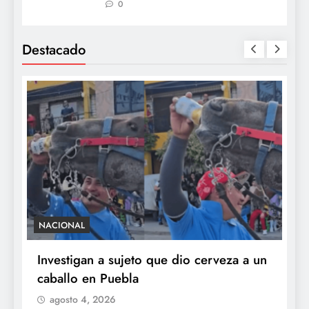
0
Destacado
NACIONAL
S
e
Investigan a sujeto que dio cerveza a un
M
caballo en Puebla
c
b
agosto 4, 2026