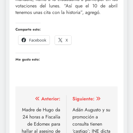
votaciones del lunes. “Así que el 10 de abril
tenemos unas cita con la historia”, agregó.
Comparte esto:
Facebook
X
Me gusta esto:
Navegación
Anterior:
Siguiente:
de
Madre de Hugo da
Adán Augusto y su
24 horas a Fiscalía
promoción a
entradas
de Edomex para
consulta tienen
hallar al asesino de
‘castigo’; INE dicta