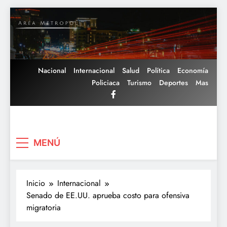
Saltar
al
contenido
Nacional
Internacional
Salud
Política
Economía
Policiaca
Turismo
Deportes
Mas
Area Metropoli
MENÚ
Inicio
Internacional
Senado de EE.UU. aprueba costo para ofensiva
migratoria