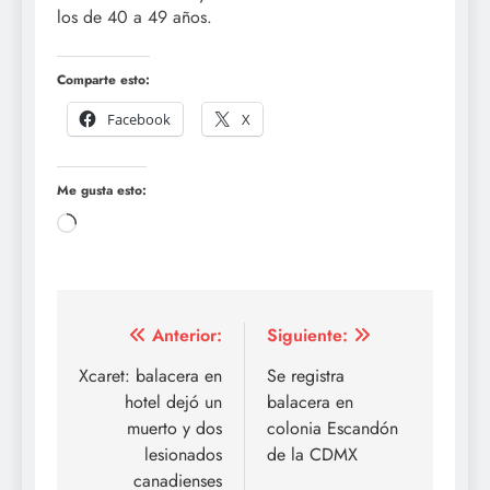
los de 40 a 49 años.
Comparte esto:
Facebook
X
Me gusta esto:
Cargando...
Navegación
Anterior:
Siguiente:
de
Xcaret: balacera en
Se registra
hotel dejó un
balacera en
entradas
muerto y dos
colonia Escandón
lesionados
de la CDMX
canadienses