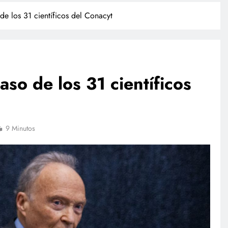
de los 31 científicos del Conacyt
aso de los 31 científicos
TECNOLOGÍA
9 Minutos
Propuesta para la regulación de
redes sociales estará lista a finales
de agosto: Sheinbaum
julio 17, 2026