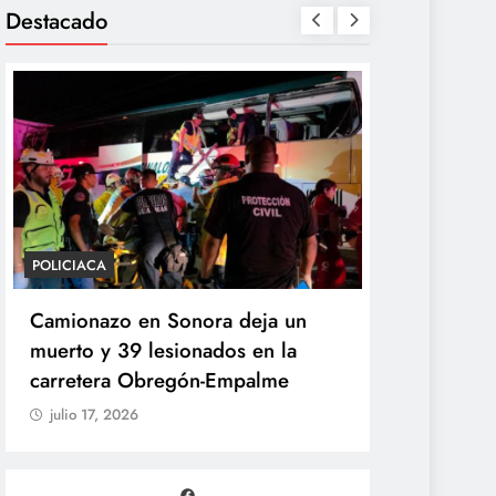
Destacado
POLICIACA
POLÍTICA
Camionazo en Sonora deja un
Sheinbaum 
muerto y 39 lesionados en la
de la Pres
carretera Obregón-Empalme
Unidad de 
julio 17, 2026
julio 17, 20