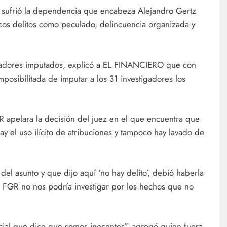
e sufrió la dependencia que encabeza Alejandro Gertz
cos delitos como peculado, delincuencia organizada y
igadores imputados, explicó a EL FINANCIERO que con
posibilitada de imputar a los 31 investigadores los
R apelara la decisión del juez en el que encuentra que
ay el uso ilícito de atribuciones y tampoco hay lavado de
del asunto y que dijo aquí ‘no hay delito’, debió haberla
a FGR no nos podría investigar por los hechos que no
dicial que dice que somos inocentes”, agregó quien fuera