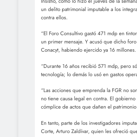
Insistió, como lo hizo el jueves de la seman
un delito patrimonial imputable a los integ
contra ellos.
“El Foro Consultivo gastó 471 mdp en tintore
un primer mensaje. Y acusó que dicho foro
Conacyt, habiendo ejercido ya 16 millones.
“Durante 16 años recibió 571 mdp, pero sól
tecnología; lo demás lo usó en gastos opera
“Las acciones que emprenda la FGR no son 
no tiene causa legal en contra. El gobierno 
cómplice de actos que dañen el patrimonio 
En tanto, parte de los investigadores imput
Corte, Arturo Zaldívar, quien les ofreció qu