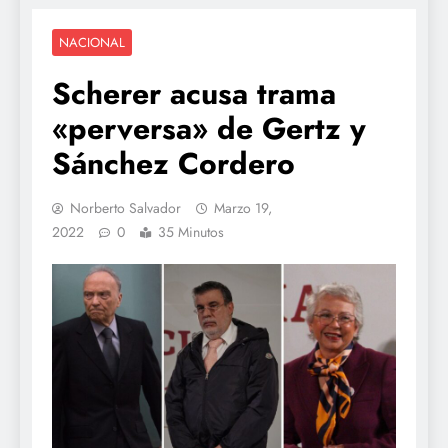
NACIONAL
Scherer acusa trama
«perversa» de Gertz y
Sánchez Cordero
Norberto Salvador
Marzo 19,
2022
0
35 Minutos