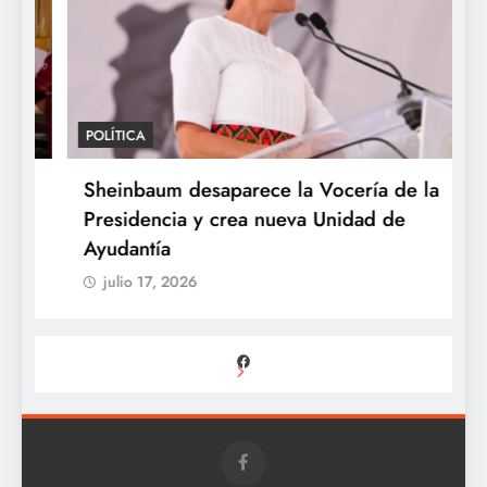
POLÍTICA
P
Sheinbaum desaparece la Vocería de la
S
Presidencia y crea nueva Unidad de
U
Ayudantía
e
julio 17, 2026
Facebook