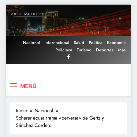
Saltar
al
contenido
Nacional
Internacional
Salud
Política
Economía
Policiaca
Turismo
Deportes
Mas
Area Metropoli
MENÚ
Inicio
Nacional
Scherer acusa trama «perversa» de Gertz y
Sánchez Cordero