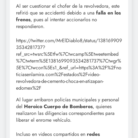
Al ser cuestionar el chofer de la revolvedora, este
refirió que se accidentó debido a una
falla en los
frenos
, pues al intentar accionarlos no
respondieron.
https://twitter.com/MrElDiablo8/status/138169909
3534281737?
ref_src=twsrc%5Etfw%7Ctwcamp%5Etweetembed
%7Ctwterm%5E1381699093534281737%7Ctwgr%
5E%7Ctwcon%5Es1_&ref_url=https%3A%2F%2Fno
ticiasenlamira.com%2Festados%2Fvideo-
revolvedora-de-cemento-choca-en-atizapan-
edomex%2F
Al lugar arribaron policías municipales y personal
del
Heroico Cuerpo de Bomberos
, quienes
realizaron las diligencias correspondientes para
liberar el enrome vehículo.
Incluso en videos compartidos en
redes