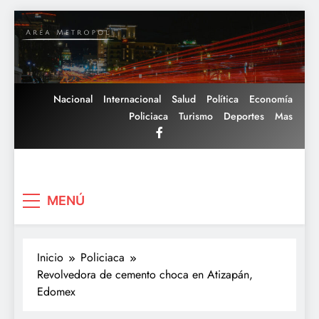
Saltar
al
contenido
Nacional
Internacional
Salud
Política
Economía
Policiaca
Turismo
Deportes
Mas
Area Metropoli
MENÚ
Inicio
Policiaca
Revolvedora de cemento choca en Atizapán,
Edomex