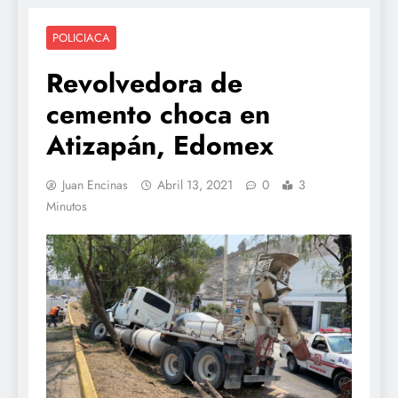
POLICIACA
Revolvedora de
cemento choca en
Atizapán, Edomex
Juan Encinas
Abril 13, 2021
0
3
Minutos