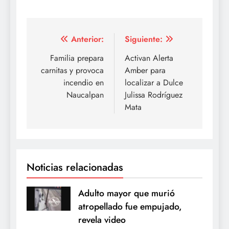
Navegación
Anterior:
Siguiente:
de
Familia prepara
Activan Alerta
carnitas y provoca
Amber para
entradas
incendio en
localizar a Dulce
Naucalpan
Julissa Rodríguez
Mata
Noticias relacionadas
Adulto mayor que murió
atropellado fue empujado,
revela video