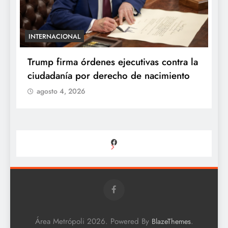
INTERNACIONAL
E
e
Trump firma órdenes ejecutivas contra la
“
ciudadanía por derecho de nacimiento
r
p
agosto 4, 2026
Facebook
Área Metrópoli 2026. Powered By
.
BlazeThemes