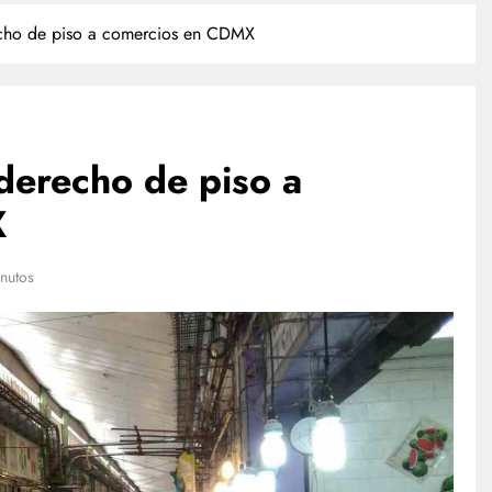
cho de piso a comercios en CDMX
derecho de piso a
X
NACIONAL
nutos
empresas
Investigan a sujeto que dio
 su sandbox
cerveza a un caballo en Puebla
l plan
julio 28, 2026