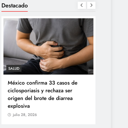
Destacado
SALUD
TECNOLOGÍA
México confirma 33 casos de
Propuesta 
ciclosporiasis y rechaza ser
redes socia
origen del brote de diarrea
de agosto
explosiva
julio 28, 20
julio 28, 2026