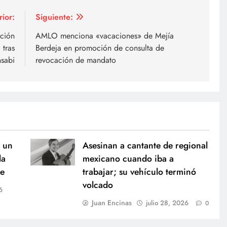
rior:
Siguiente:
nción
AMLO menciona «vacaciones» de Mejía
 tras
Berdeja en promoción de consulta de
nsabi
revocación de mandato
 un
Asesinan a cantante de regional
la
mexicano cuando iba a
me
trabajar; su vehículo terminó
volcado
6
Juan Encinas
julio 28, 2026
0