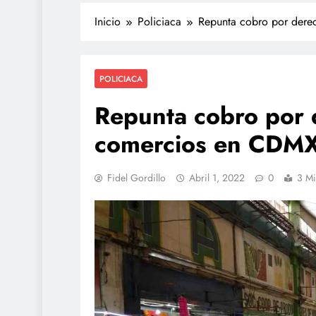
Inicio
Policiaca
Repunta cobro por dere
POLICIACA
Repunta cobro por 
comercios en CDM
TECNOLOGÍA
Fidel Gordillo
Abril 1, 2022
0
3 Mi
Agentes IA hackean 
reales: se escapan de
y OpenAI no detectó e
julio 28, 2026