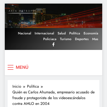
Saltar
al
contenido
Nacional
Internacional
Salud
Política
Economía
Policiaca
Turismo
Deportes
Mas
Area Metropoli
MENÚ
Inicio
Política
Quién es Carlos Ahumada, empresario acusado de
fraude y protagonista de los videoescándalos
contra AMLO en 2004