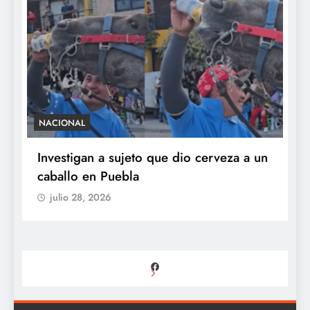
NACIONAL
S
e
Investigan a sujeto que dio cerveza a un
M
caballo en Puebla
c
b
julio 28, 2026
Facebook