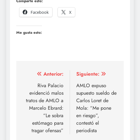
Comparte esto:
Facebook
X
Me gusta esto:
Navegación
Anterior:
Siguiente:
de
Riva Palacio
AMLO expuso
evidenció malos
supuesto sueldo de
entradas
tratos de AMLO a
Carlos Loret de
Marcelo Ebrard:
Mola: “Me pone
“Le sobra
en riesgo”,
estómago para
contestó el
tragar ofensas”
periodista