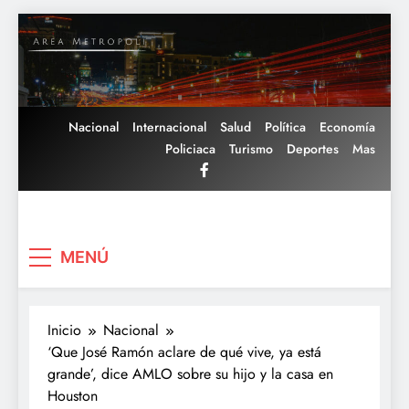
Saltar
al
contenido
Nacional
Internacional
Salud
Política
Economía
Policiaca
Turismo
Deportes
Mas
Area Metropoli
MENÚ
Inicio
Nacional
‘Que José Ramón aclare de qué vive, ya está
grande’, dice AMLO sobre su hijo y la casa en
Houston