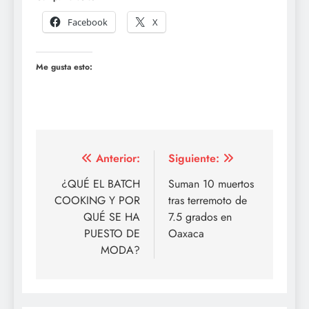
Facebook
X
Me gusta esto:
Navegación
Anterior:
Siguiente:
de
¿QUÉ EL BATCH
Suman 10 muertos
COOKING Y POR
tras terremoto de
entradas
QUÉ SE HA
7.5 grados en
PUESTO DE
Oaxaca
MODA?