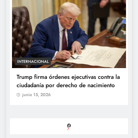
INTERNACIONAL
E
e
Trump firma órdenes ejecutivas contra la
“
ciudadanía por derecho de nacimiento
r
p
junio 15, 2026
Facebook