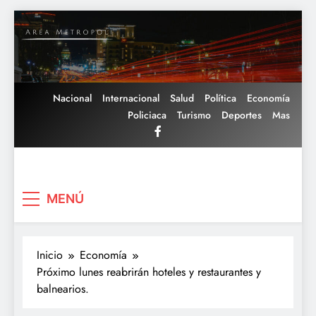
Saltar
al
contenido
Nacional
Internacional
Salud
Política
Economía
Policiaca
Turismo
Deportes
Mas
Area Metropoli
MENÚ
Inicio
Economía
Próximo lunes reabrirán hoteles y restaurantes y
balnearios.