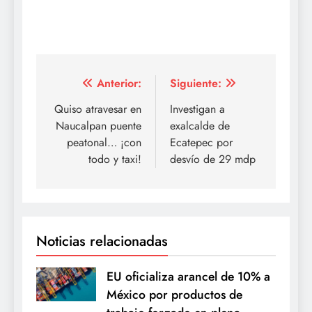
Navegación
Anterior:
Siguiente:
de
Quiso atravesar en
Investigan a
Naucalpan puente
exalcalde de
entradas
peatonal… ¡con
Ecatepec por
todo y taxi!
desvío de 29 mdp
Noticias relacionadas
EU oficializa arancel de 10% a
México por productos de