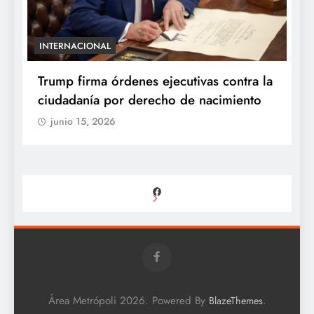
INTERNACIONAL
E
e
Trump firma órdenes ejecutivas contra la
“
ciudadanía por derecho de nacimiento
r
p
junio 15, 2026
Facebook
Área Metrópoli 2026. Powered By
.
BlazeThemes