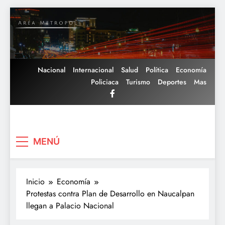
Saltar
al
contenido
Nacional
Internacional
Salud
Política
Economía
Policiaca
Turismo
Deportes
Mas
Area Metropoli
MENÚ
Inicio
Economía
Protestas contra Plan de Desarrollo en Naucalpan
llegan a Palacio Nacional