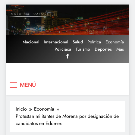
Saltar
al
contenido
Nacional
Internacional
Salud
Política
Economía
Policiaca
Turismo
Deportes
Mas
Area Metropoli
MENÚ
Inicio
Economía
Protestan militantes de Morena por designación de
candidatos en Edomex