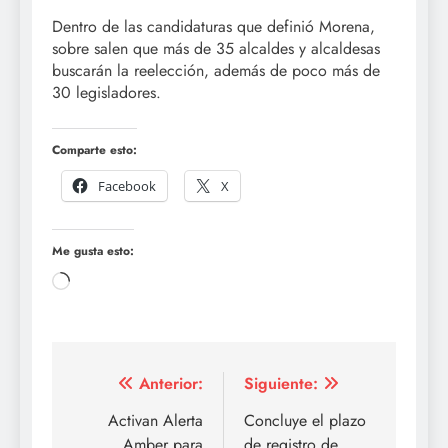
Dentro de las candidaturas que definió Morena,
sobre salen que más de 35 alcaldes y alcaldesas
buscarán la reelección, además de poco más de
30 legisladores.
Comparte esto:
Facebook
X
Me gusta esto:
Cargando...
Navegación
Anterior:
Siguiente:
de
Activan Alerta
Concluye el plazo
Amber para
de registro de