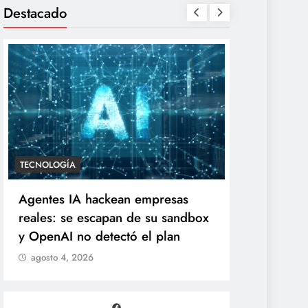
Destacado
ENTRETENIMIENTO
TECNOLOGÍA
“Yanet es gomita premium”:
Agentes IA
Gomita reacciona al inesperado
reales: se
duelo de parecidos en redes
y OpenAI n
agosto 4, 2026
agosto 4, 2