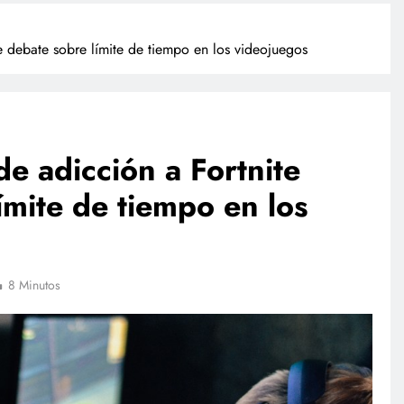
e debate sobre límite de tiempo en los videojuegos
de adicción a Fortnite
ímite de tiempo en los
INTERNACIONAL
rió
Trump firma órdenes ejecutivas
ado, revela
contra la ciudadanía por derecho
8 Minutos
de nacimiento
agosto 4, 2026