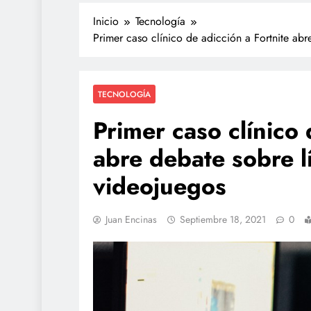
Inicio
Tecnología
Primer caso clínico de adicción a Fortnite abr
TECNOLOGÍA
Primer caso clínico 
abre debate sobre l
POLICIACA
videojuegos
Adulto mayor que mu
atropellado fue empuj
Juan Encinas
Septiembre 18, 2021
0
video
agosto 4, 2026