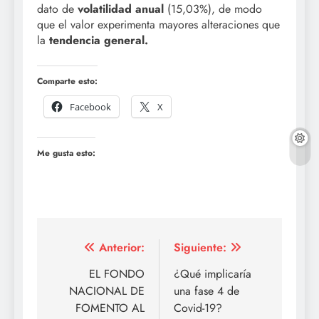
dato de
volatilidad anual
(15,03%), de modo
que el valor experimenta mayores alteraciones que
la
tendencia general.
Comparte esto:
Facebook
X
Me gusta esto:
Navegación
Anterior:
Siguiente:
de
EL FONDO
¿Qué implicaría
NACIONAL DE
una fase 4 de
entradas
FOMENTO AL
Covid-19?