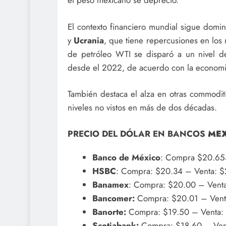
el peso mexicano se depreció.
El contexto financiero mundial sigue domin
y
Ucrania
, que tiene repercusiones en los
de petróleo WTI se disparó a un nivel d
desde el 2022, de acuerdo con la economist
También destaca el alza en otras commoditi
niveles no vistos en más de dos décadas.
PRECIO DEL DÓLAR EN BANCOS
ME
Banco de México
: Compra $20.65
HSBC
: Compra: $20.34 – Venta: $
Banamex
: Compra: $20.00 – Venta
Bancomer:
Compra: $20.01 – Vent
Banorte:
Compra: $19.50 – Venta:
Scotiabank:
Compra: $18.60 – Ven