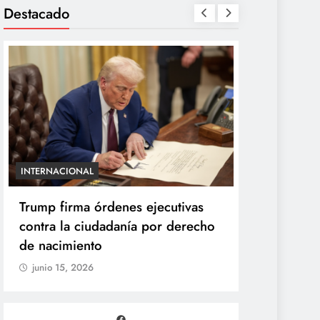
Destacado
INTERNACIONAL
ENTRETENIMIE
Trump firma órdenes ejecutivas
“Yanet es 
contra la ciudadanía por derecho
Gomita rea
de nacimiento
duelo de p
junio 15, 2026
junio 15, 20