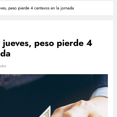
eves, peso pierde 4 centavos en la jornada
y jueves, peso pierde 4
ada
POLICIACA
utos
Adulto mayor que murió
atropellado fue empujado, revela
video
junio 15, 2026