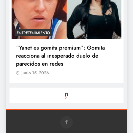
ENTRETENIMIENTO
a
“Yanet es gomita premium”: Gomita
A
reacciona al inesperado duelo de
e
parecidos en redes
d
junio 15, 2026
Facebook