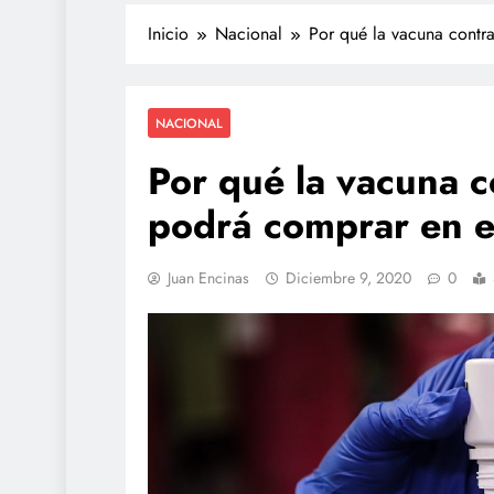
Inicio
Nacional
Por qué la vacuna contr
NACIONAL
Por qué la vacuna 
podrá comprar en e
TECNOLOGÍA
Juan Encinas
Diciembre 9, 2020
0
Propuesta para la reg
redes sociales estará l
de agosto: Sheinbau
julio 17, 2026