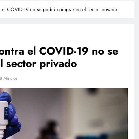
a el COVID-19 no se podrá comprar en el sector privado
contra el COVID-19 no se
l sector privado
POLICIACA
8 Minutos
ulación de
Camionazo en Sonora deja un
ista a finales
muerto y 39 lesionados en la
m
carretera Obregón-Empalme
julio 17, 2026