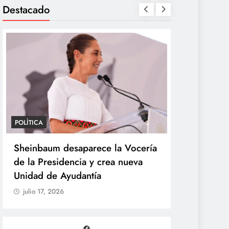
Destacado
POLÍTICA
POLÍTICA
Sheinbaum desaparece la Vocería
Sheinbaum
de la Presidencia y crea nueva
la UNAM pa
Unidad de Ayudantía
por exame
julio 17, 2026
julio 17, 20