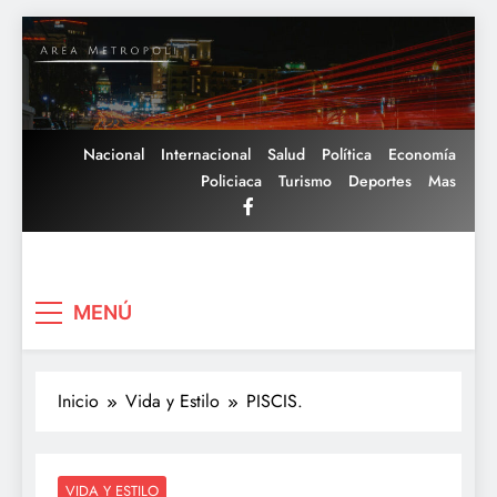
Saltar
al
contenido
Nacional
Internacional
Salud
Política
Economía
Policiaca
Turismo
Deportes
Mas
Area Metropoli
MENÚ
Inicio
Vida y Estilo
PISCIS.
VIDA Y ESTILO