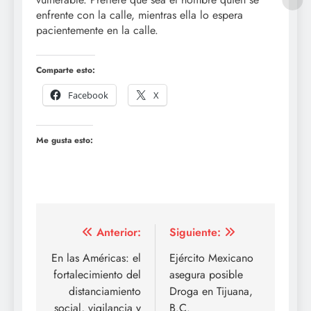
enfrente con la calle, mientras ella lo espera
pacientemente en la calle.
Comparte esto:
Facebook
X
Me gusta esto:
Navegación
Anterior:
Siguiente:
de
En las Américas: el
Ejército Mexicano
fortalecimiento del
asegura posible
entradas
distanciamiento
Droga en Tijuana,
social, vigilancia y
B.C.