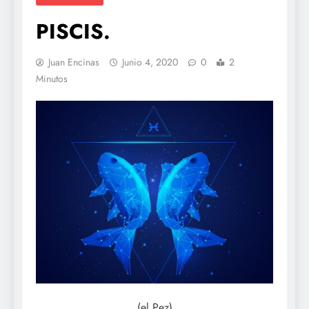
PISCIS.
Juan Encinas
Junio 4, 2020
0
2
Minutos
(el Pez)