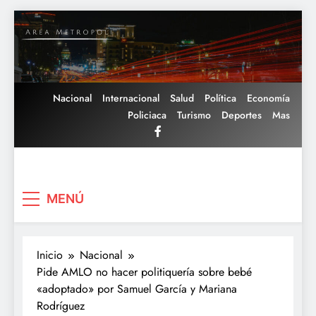
Saltar
al
contenido
Nacional
Internacional
Salud
Política
Economía
Policiaca
Turismo
Deportes
Mas
Area Metropoli
MENÚ
Inicio
Nacional
Pide AMLO no hacer politiquería sobre bebé
«adoptado» por Samuel García y Mariana
Rodríguez