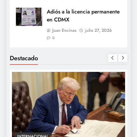
Adiós a la licencia permanente
en CDMX
Juan Encinas
julio 27, 2026
0
Destacado
INTERNACIONAL
E