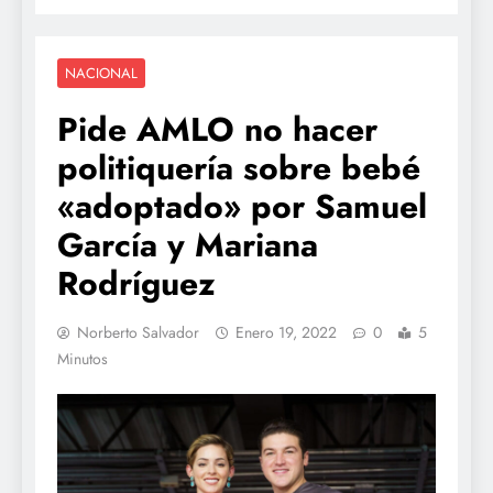
NACIONAL
Pide AMLO no hacer
politiquería sobre bebé
«adoptado» por Samuel
García y Mariana
Rodríguez
Norberto Salvador
Enero 19, 2022
0
5
Minutos