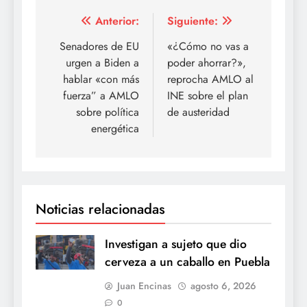
Navegación
Anterior:
Siguiente:
de
Senadores de EU
«¿Cómo no vas a
urgen a Biden a
poder ahorrar?»,
entradas
hablar «con más
reprocha AMLO al
fuerza” a AMLO
INE sobre el plan
sobre política
de austeridad
energética
Noticias relacionadas
Investigan a sujeto que dio
cerveza a un caballo en Puebla
Juan Encinas
agosto 6, 2026
0